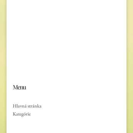
Email: rozsievac.sk@gmail.com
Jónás Izsmán Keresztyén Magvető
Zs. Móricza 2168/4
936 01 Šahy
Menu
Hlavná stránka
Kategórie
Výpredaj
O nás