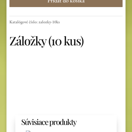
Pridať do košíka
kus)
Katalógové číslo:
zalozky-10ks
Záložky (10 kus)
Súvisiace produkty