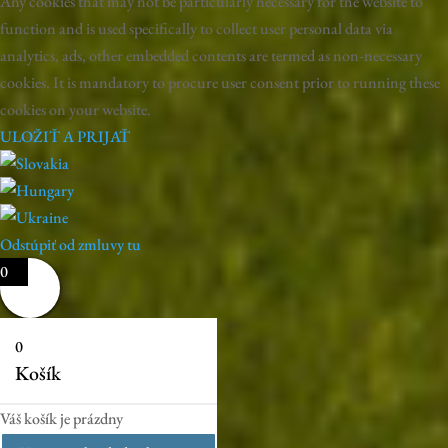
Any cookies that may not be particularly necessary for the website to
function and is used specifically to collect user personal data via
analytics, ads, other embedded contents are termed as non-necessary
cookies. It is mandatory to procure user consent prior to running these
cookies on your website.
ULOŽIŤ A PRIJAŤ
Odstúpiť od zmluvy tu
0
0
Košík
Váš košík je prázdny