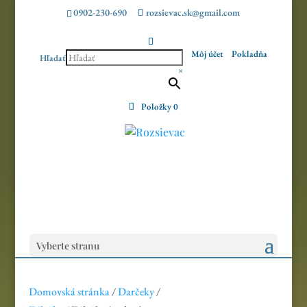
0902-230-690
rozsievac.sk@gmail.com
Môj účet
Pokladňa
Hľadať
×
Položky 0
Vyberte stranu
Domovská stránka
/
Darčeky
/