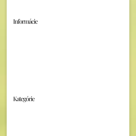
Kontakt
Informácie
Obchodné podmienky
Ochrana súkromia (GDPR)
Poštovné podmienky
Odstúpiť od zmluvy
Kategórie
Kalendáre
Knihy
CD, DVD