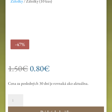
Záložky
/ Záložky (10 kus)
-47%
Pôvodná
Aktuálna
1.50
€
0.80
€
cena
cena
bola:
je:
Cena za posledných 30 dní je rovnaká ako aktuálna.
1.50€.
0.80€.
množstvo
Záložky
(10