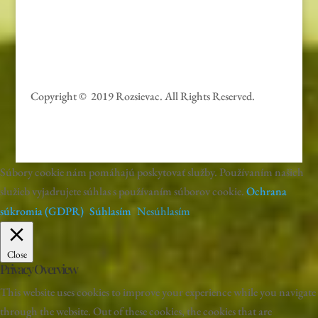
Hry
Darčeky
Copyright © 2019 Rozsievac
. All Rights Reserved.
Súbory cookie nám pomáhajú poskytovať služby. Používaním našich
služieb vyjadrujete súhlas s používaním súborov cookie.
Ochrana
súkromia (GDPR)
Súhlasím
Nesúhlasím
Close
Privacy Overview
This website uses cookies to improve your experience while you navigate
through the website. Out of these cookies, the cookies that are