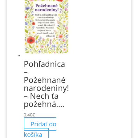
Pohľadnica
–
Požehnané
narodeniny!
– Nech ťa
požehná….
0.40
€
Pridať do
košíka