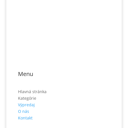
Email: rozsievac.sk@gmail.com
Jónás Izsmán Keresztyén Magvető
Zs. Móricza 2168/4
936 01 Šahy
Menu
Hlavná stránka
Kategórie
Výpredaj
O nás
Kontakt