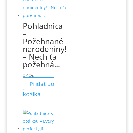
Pohľadnica
–
Požehnané
narodeniny!
– Nech ťa
požehná….
0.40
€
Pridať do
košíka