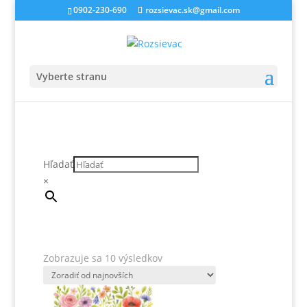
0902-230-690
rozsievac.sk@gmail.com
Vyberte stranu
Hľadať
×
Zoradené
Zobrazuje sa 10 výsledkov
podľa
najnovších