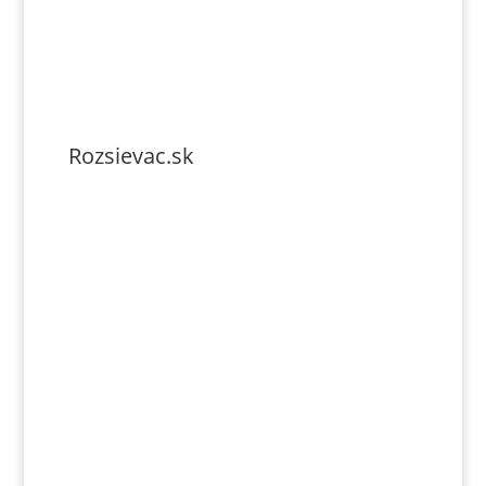
Rozsievac.sk
Tel. číslo: 0902-230-690