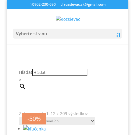
0902-230-690
rozsievac.sk@gmail.com
Vyberte stranu
Hľadať
×
Zoradené
Zobrazených 1–12 z 209 výsledkov
-13%
-27%
-27%
-50%
podľa
najnovších