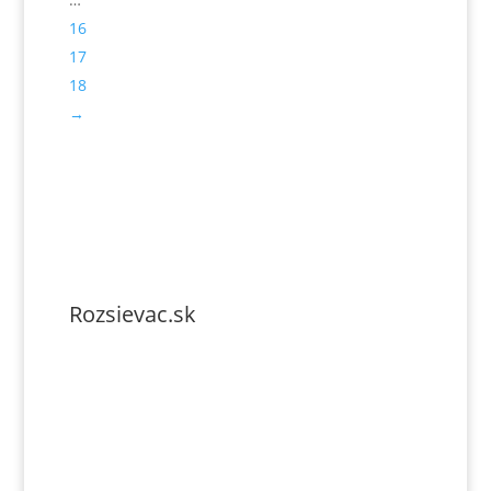
16
17
18
→
Rozsievac.sk
Tel. číslo: 0902-230-690