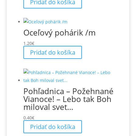
cena
cena
Pridať do košíka
bola:
je:
28.00€.
20.30€.
Oceľový pohárik /m
1.20
€
Pridať do košíka
Pohľadnica – Požehnané
Vianoce! – Lebo tak Boh
miloval svet…
0.40
€
Pridať do košíka