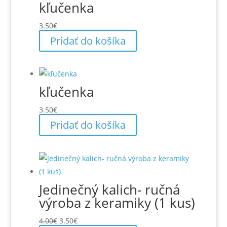
kľučenka
3.50
€
Pridať do košíka
kľučenka
3.50
€
Pridať do košíka
Jedinečný kalich- ručná
výroba z keramiky (1 kus)
Pôvodná
Aktuálna
4.00
€
3.50
€