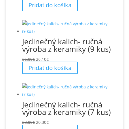
cena
cena
Pridať do košíka
bola:
je:
4.00€.
3.50€.
Jedinečný kalich- ručná
výroba z keramiky (9 kus)
Pôvodná
Aktuálna
36.00
€
26.10
€
cena
cena
Pridať do košíka
bola:
je:
36.00€.
26.10€.
Jedinečný kalich- ručná
výroba z keramiky (7 kus)
Pôvodná
Aktuálna
28.00
€
20.30
€