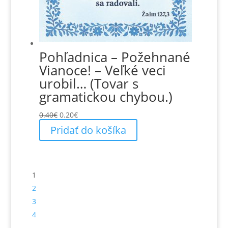
Pohľadnica – Požehnané
Vianoce! – Veľké veci
urobil… (Tovar s
gramatickou chybou.)
Pôvodná
Aktuálna
0.40
€
0.20
€
cena
cena
Pridať do košíka
bola:
je:
0.40€.
0.20€.
1
2
3
4
…