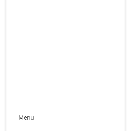
Email: rozsievac.sk@gmail.com
Jónás Izsmán Keresztyén Magvető
Zs. Móricza 2168/4
936 01 Šahy
Menu