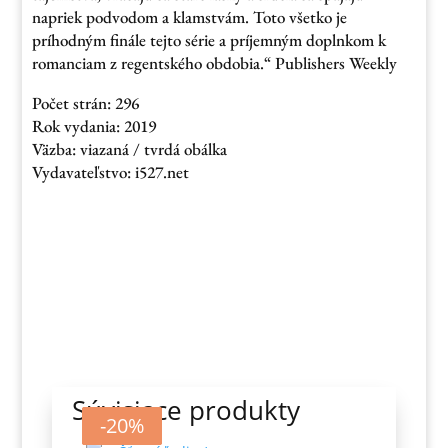
napriek podvodom a klamstvám. Toto všetko je
príhodným finále tejto série a príjemným doplnkom k
romanciam z regentského obdobia.“ Publishers Weekly
Počet strán: 296
Rok vydania: 2019
Väzba: viazaná / tvrdá obálka
Vydavateľstvo: i527.net
Súvisiace produkty
-10%
-10%
-10%
-20%