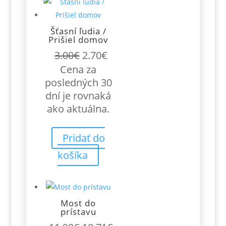
Šťasní ľudia /
Prišiel domov
Pôvodná
Aktuálna
3.00
€
2.70
€
cena
cena
Cena za
bola:
je:
posledných 30
3.00€.
2.70€.
dní je rovnaká
ako aktuálna.
Pridať do
košíka
Most do
prístavu