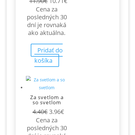
Pôvodná
Aktuálna
11.90
€
10.71
€
cena
cena
Cena za
bola:
je:
posledných 30
11.90€.
10.71€.
dní je rovnaká
ako aktuálna.
Pridať do
košíka
Za svetlom a
so svetlom
Pôvodná
Aktuálna
4.40
€
3.96
€
cena
cena
Cena za
bola:
je:
posledných 30
4.40€.
3.96€.