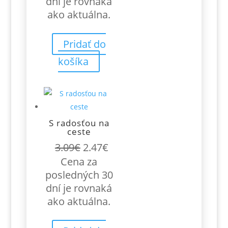
dní je rovnaká
ako aktuálna.
Pridať do
košíka
S radosťou na
ceste
Pôvodná
Aktuálna
3.09
€
2.47
€
cena
cena
Cena za
bola:
je:
posledných 30
3.09€.
2.47€.
dní je rovnaká
ako aktuálna.