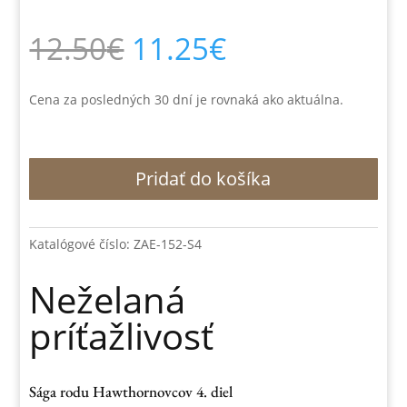
Pôvodná
Aktuálna
12.50
€
11.25
€
cena
cena
bola:
je:
12.50€.
11.25€.
Cena za posledných 30 dní je rovnaká ako aktuálna.
množstvo
Pridať do košíka
Neželaná
príťažlivosť
Katalógové číslo:
ZAE-152-S4
Neželaná
príťažlivosť
Sága rodu Hawthornovcov 4. diel