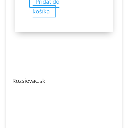
Pridať do
košíka
Rozsievac.sk
Tel. číslo: 0902-230-690