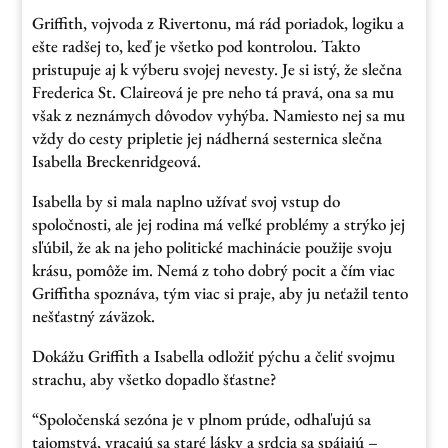
Griffith, vojvoda z Rivertonu, má rád poriadok, logiku a
ešte radšej to, keď je všetko pod kontrolou. Takto
pristupuje aj k výberu svojej nevesty. Je si istý, že slečna
Frederica St. Claireová je pre neho tá pravá, ona sa mu
však z neznámych dôvodov vyhýba. Namiesto nej sa mu
vždy do cesty pripletie jej nádherná sesternica slečna
Isabella Breckenridgeová.
Isabella by si mala naplno užívať svoj vstup do
spoločnosti, ale jej rodina má veľké problémy a strýko jej
sľúbil, že ak na jeho politické machinácie použije svoju
krásu, pomôže im. Nemá z toho dobrý pocit a čím viac
Griffitha spoznáva, tým viac si praje, aby ju neťažil tento
nešťastný záväzok.
Dokážu Griffith a Isabella odložiť pýchu a čeliť svojmu
strachu, aby všetko dopadlo šťastne?
“Spoločenská sezóna je v plnom prúde, odhaľujú sa
tajomstvá, vracajú sa staré lásky a srdcia sa spájajú –