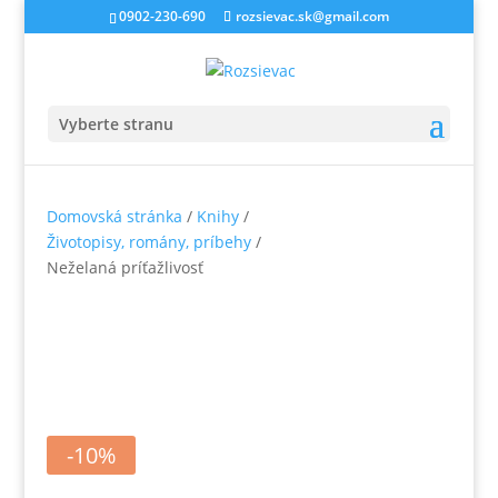
0902-230-690
rozsievac.sk@gmail.com
Vyberte stranu
Domovská stránka
/
Knihy
/
Životopisy, romány, príbehy
/
Neželaná príťažlivosť
-10%