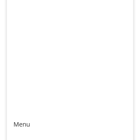
Email: rozsievac.sk@gmail.com
Jónás Izsmán Keresztyén Magvető
Zs. Móricza 2168/4
936 01 Šahy
Menu