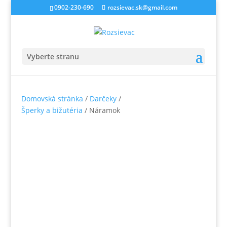
0902-230-690
rozsievac.sk@gmail.com
Vyberte stranu
Domovská stránka
/
Darčeky
/
Šperky a bižutéria
/ Náramok