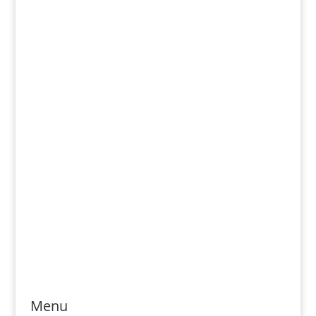
Tel. číslo: 0902-230-690
Email: rozsievac.sk@gmail.com
Jónás Izsmán Keresztyén Magvető
Zs. Móricza 2168/4
936 01 Šahy
Menu