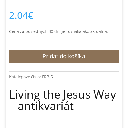
2.04
€
Cena za posledných 30 dní je rovnaká ako aktuálna.
množstvo
Pridať do košíka
Living
the
Jesus
Way
Katalógové číslo:
FRB-5
-
antikvariát
Living the Jesus Way
– antikvariát