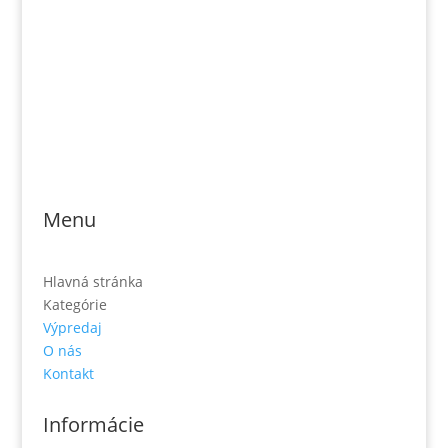
Jónás Izsmán Keresztyén Magvető
Zs. Móricza 2168/4
936 01 Šahy
Menu
Hlavná stránka
Kategórie
Výpredaj
O nás
Kontakt
Informácie