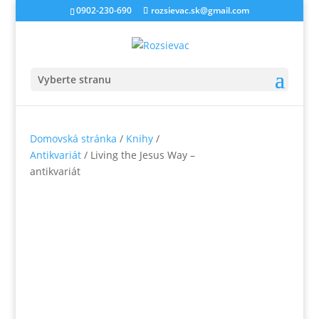
0902-230-690
rozsievac.sk@gmail.com
Vyberte stranu
Domovská stránka
/
Knihy
/
Antikvariát
/ Living the Jesus Way –
antikvariát