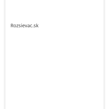
Rozsievac.sk
Tel. číslo: 0902-230-690
Email: rozsievac.sk@gmail.com