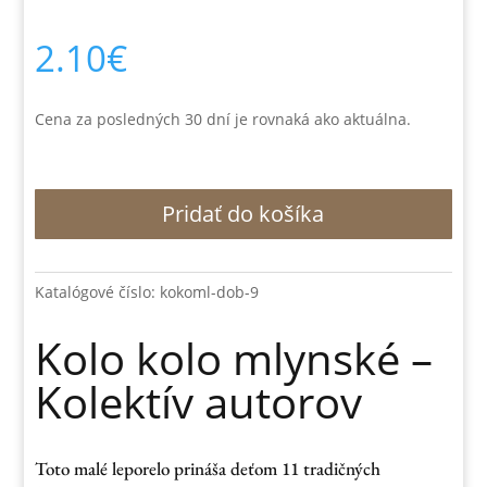
2.10
€
Cena za posledných 30 dní je rovnaká ako aktuálna.
množstvo
Pridať do košíka
Kolo
kolo
mlynské
-
Katalógové číslo:
kokoml-dob-9
Kolektív
autorov
Kolo kolo mlynské –
Kolektív autorov
Toto malé leporelo prináša deťom 11 tradičných