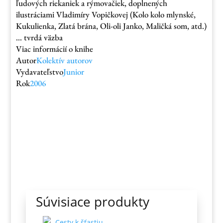
ľudových riekaniek a rýmovačiek, doplnených
ilustráciami Vladimíry Vopičkovej (Kolo kolo mlynské,
Kukulienka, Zlatá brána, Oli-oli Janko, Maličká som, atd.)
… tvrdá väzba
Viac informácií o knihe
Autor
Kolektív autorov
Vydavateľstvo
Junior
Rok
2006
Súvisiace produkty