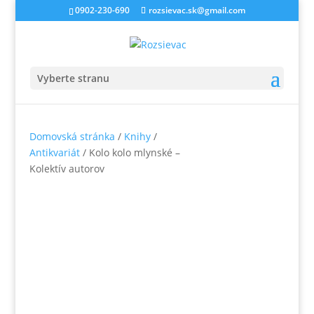
0902-230-690
rozsievac.sk@gmail.com
Vyberte stranu
Domovská stránka
/
Knihy
/
Antikvariát
/ Kolo kolo mlynské –
Kolektív autorov