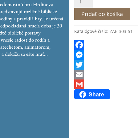
-vedomostnú hru Hrdinova
Hrdinovia
predstavujú rozličné biblické
Biblie
Pridať do košíka
hodiny a pravidlá hry. Je určená
-
redpokladaná hracia doba je 30
Spoločenská
Katalógové číslo:
ZAE-303-S1
ité biblické postavy
hra
 vnesie radosť do rodín a
 katechétom, animátorom,
a dokážu sa ešte hrať…
F
a
M
c
e
T
e
s
w
E
Share
b
s
i
m
G
o
e
t
a
m
o
n
t
i
a
k
g
e
l
i
e
r
l