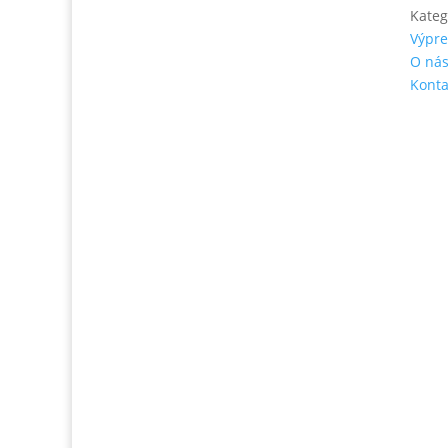
Kateg
Výpre
O ná
Tel. číslo: 0902-230-690
Konta
Email:
rozsievac.sk@gmail.com
Jónás Izsmán Keresztyén Magvető
Zs. Móricza 2168/4
936 01 Šahy