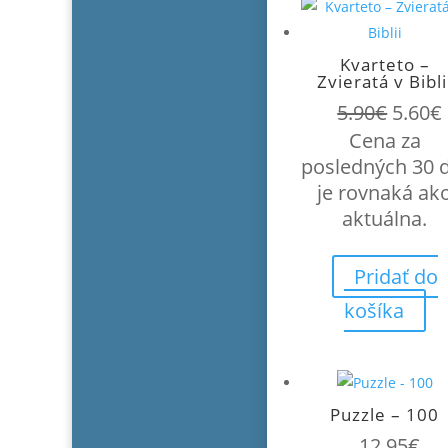
Kvarteto –
Zvieratá v Bibli
Pôvo
5.90
€
5.60
€
cena
Cena za
bola:
posledných 30 
5.90€.
je rovnaká ak
aktuálna.
Pridať do
košíka
Puzzle – 100
12.95
€