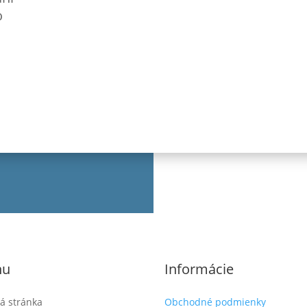
.
29.00€.
o
nu
Informácie
á stránka
Obchodné podmienky