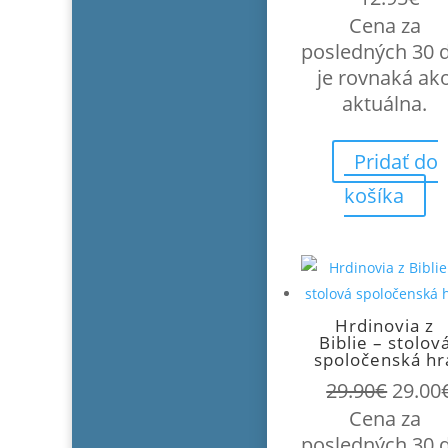
Cena za
posledných 30 
je rovnaká ak
aktuálna.
Pridať do
košíka
Hrdinovia z
Biblie – stolov
spoločenská hr
Pôvo
29.90
€
29.00
cena
Cena za
bola:
posledných 30 