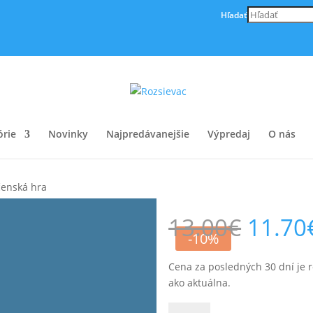
Hľadať
órie
Novinky
Najpredávanejšie
Výpredaj
O nás
čenská hra
Pôvo
13.00
€
11.70
cena
-10%
bola:
13.00
Cena za posledných 30 dní je 
ako aktuálna.
množstvo