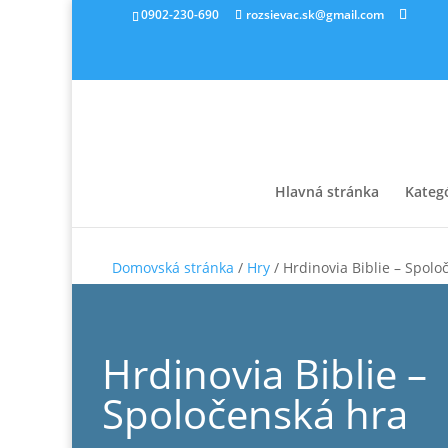
0902-230-690
rozsievac.sk@gmail.com
Hlavná stránka
Kateg
Domovská stránka
/
Hry
/ Hrdinovia Biblie – Spolo
Hrdinovia Biblie –
Spoločenská hra