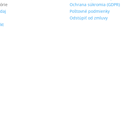
órie
Ochrana súkromia (GDPR)
daj
Poštovné podmienky
s
Odstúpiť od zmluvy
kt