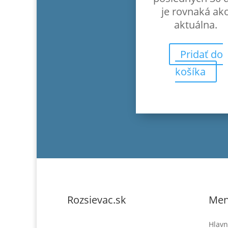
29.90€
je rovnaká ak
aktuálna.
Pridať do
košíka
Rozsievac.sk
Me
Hlavn