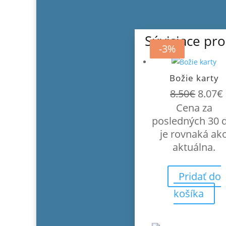
Súvisiace pr
-5%
-5%
-3%
Božie karty
Pôvo
8.50
€
8.07
€
cena
Cena za
bola:
posledných 30 
8.50€.
je rovnaká ak
aktuálna.
Pridať do
košíka