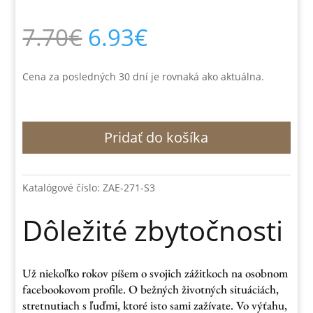
Pôvodná
Aktuálna
7.70
€
6.93
€
cena
cena
bola:
je:
7.70€.
6.93€.
Cena za posledných 30 dní je rovnaká ako aktuálna.
množstvo
Pridať do košíka
Dôležité
zbytočnosti
Katalógové číslo:
ZAE-271-S3
Dôležité zbytočnosti
Už niekoľko rokov píšem o svojich zážitkoch na osobnom
facebookovom profile. O bežných životných situáciách,
stretnutiach s ľuďmi, ktoré isto sami zažívate. Vo výťahu,