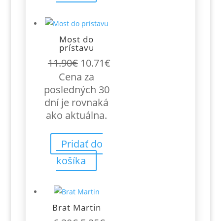
Most do
prístavu
Pôvodná
Aktuálna
11.90
€
10.71
€
cena
cena
Cena za
bola:
je:
posledných 30
11.90€.
10.71€.
dní je rovnaká
ako aktuálna.
Pridať do
košíka
Brat Martin