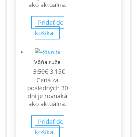
ako aktuálna.
Pridať do
košíka
Vôňa ruže
Pôvodná
Aktuálna
3.50
€
3.15
€
cena
cena
Cena za
bola:
je:
posledných 30
3.50€.
3.15€.
dní je rovnaká
ako aktuálna.
Pridať do
košíka