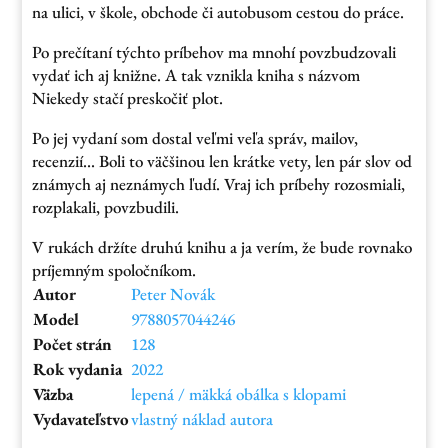
na ulici, v škole, obchode či autobusom cestou do práce.
Po prečítaní týchto príbehov ma mnohí povzbudzovali
vydať ich aj knižne. A tak vznikla kniha s názvom
Niekedy stačí preskočiť plot.
Po jej vydaní som dostal veľmi veľa správ, mailov,
recenzií… Boli to väčšinou len krátke vety, len pár slov od
známych aj neznámych ľudí. Vraj ich príbehy rozosmiali,
rozplakali, povzbudili.
V rukách držíte druhú knihu a ja verím, že bude rovnako
príjemným spoločníkom.
Autor
Peter Novák
Model
9788057044246
Počet strán
128
Rok vydania
2022
Väzba
lepená / mäkká obálka s klopami
Vydavateľstvo
vlastný náklad autora