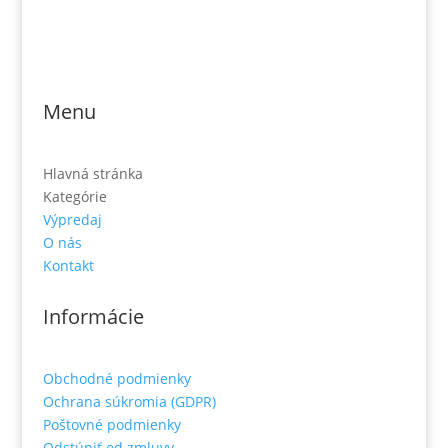
Jónás Izsmán Keresztyén Magvető
Zs. Móricza 2168/4
936 01 Šahy
Menu
Hlavná stránka
Kategórie
Výpredaj
O nás
Kontakt
Informácie
Obchodné podmienky
Ochrana súkromia (GDPR)
Poštovné podmienky
Odstúpiť od zmluvy