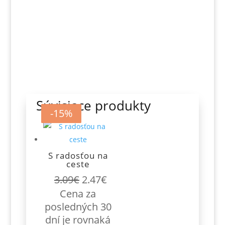
Súvisiace produkty
-20%
-10%
-10%
-15%
S radosťou na
ceste
Pôvodná
Aktuálna
3.09
€
2.47
€
cena
cena
Cena za
bola:
je:
posledných 30
3.09€.
2.47€.
dní je rovnaká