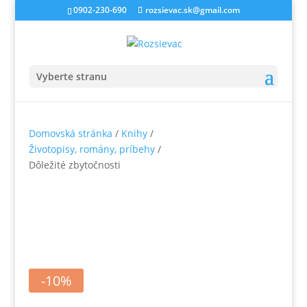
0902-230-690
rozsievac.sk@gmail.com
Vyberte stranu
Domovská stránka
/
Knihy
/
Životopisy, romány, príbehy
/
Dôležité zbytočnosti
-10%