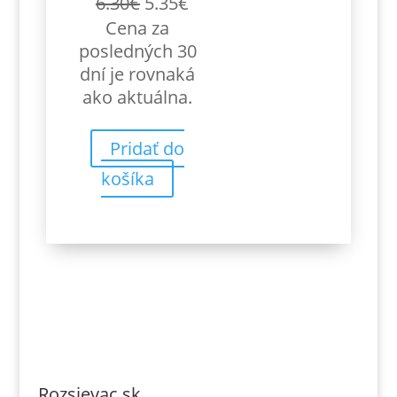
Pôvodná
Aktuálna
6.30
€
5.35
€
cena
cena
Cena za
bola:
je:
posledných 30
6.30€.
5.35€.
dní je rovnaká
ako aktuálna.
Pridať do
košíka
Rozsievac.sk