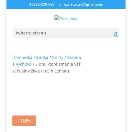
0902-230-690
rozsievac.sk@gmail.com
Vyberte stranu
Domovská stránka
/
Knihy
/
Rodina
a výchova
/ 5 dní, ktoré zmenia váš
sexuálny život (Kevin Leman)
-10%