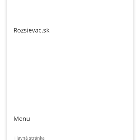
Rozsievac.sk
Tel. číslo: 0902-230-690
Email: rozsievac.sk@gmail.com
Jónás Izsmán Keresztyén Magvető
Zs. Móricza 2168/4
936 01 Šahy
Menu
Hlavná stránka