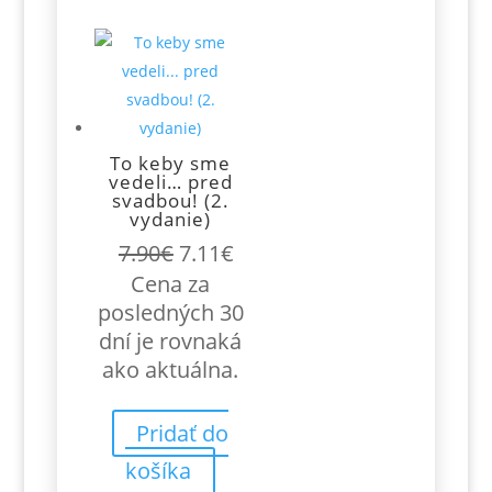
To keby sme
vedeli… pred
svadbou! (2.
vydanie)
Pôvodná
Aktuálna
7.90
€
7.11
€
cena
cena
Cena za
bola:
je:
posledných 30
7.90€.
7.11€.
dní je rovnaká
ako aktuálna.
Pridať do
košíka