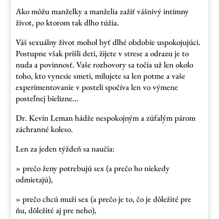
Ako môžu manželky a manželia zažiť vášnivý intímny
život, po ktorom tak dlho túžia.
Váš sexuálny život mohol byť dlhé obdobie uspokojujúci.
Postupne však prišli deti, žijete v strese a odrazu je to
nuda a povinnosť. Vaše rozhovory sa točia už len okolo
toho, kto vynesie smeti, milujete sa len potme a vaše
experimentovanie v posteli spočíva len vo výmene
posteľnej bielizne…
Dr. Kevin Leman hádže nespokojným a zúfalým párom
záchranné koleso.
Len za jeden týždeň sa naučia:
» prečo ženy potrebujú sex (a prečo ho niekedy
odmietajú),
» prečo chcú muži sex (a prečo je to, čo je dôležité pre
ňu, dôležité aj pre neho),