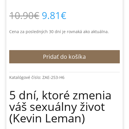
Pôvodná
Aktuálna
10.90
€
9.81
€
cena
cena
bola:
je:
10.90€.
9.81€.
Cena za posledných 30 dní je rovnaká ako aktuálna.
množstvo
Pridať do košíka
5
dní,
ktoré
zmenia
Katalógové číslo:
ZAE-253-H6
váš
sexuálny
5 dní, ktoré zmenia
život
váš sexuálny život
(Kevin
Leman)
(Kevin Leman)