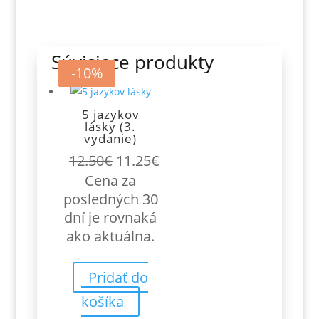
Súvisiace produkty
-10%
-10%
-10%
-10%
5 jazykov
lásky (3.
vydanie)
Pôvodná
Aktuálna
12.50
€
11.25
€
cena
cena
Cena za
bola:
je:
posledných 30
12.50€.
11.25€.
dní je rovnaká
ako aktuálna.
Pridať do
košíka