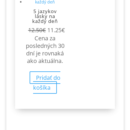
5 jazykov
lásky na
každý deň
Pôvodná
Aktuálna
12.50
€
11.25
€
cena
cena
Cena za
bola:
je:
posledných 30
12.50€.
11.25€.
dní je rovnaká
ako aktuálna.
Pridať do
košíka