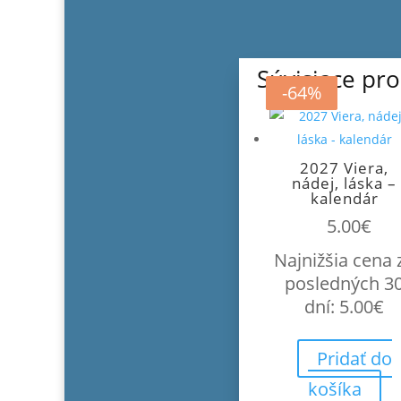
Súvisiace pr
-87%
-87%
-64%
2027 Viera,
nádej, láska –
kalendár
5.00
€
Najnižšia cena 
posledných 3
dní:
5.00
€
Pridať do
košíka