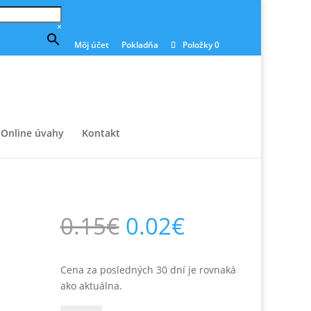
×
Môj účet
Pokladňa
Položky 0
Online úvahy
Kontakt
Pôvodná
Aktuálna
0.15
€
0.02
€
cena
cena
bola:
je:
0.15€.
0.02€.
Cena za posledných 30 dní je rovnaká
ako aktuálna.