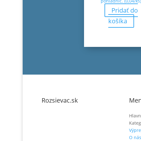
pohladníc. (0,04/ks
Pridať do
košíka
Rozsievac.sk
Me
Hlavn
Kateg
Výpre
O ná