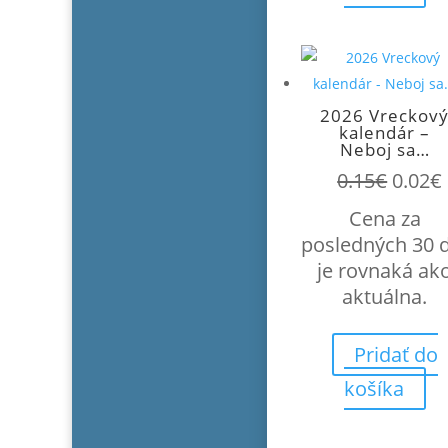
2026 Vreckov
kalendár –
Neboj sa…
Pôvo
0.15
€
0.02
€
cena
Cena za
bola:
posledných 30 
0.15€.
je rovnaká ak
aktuálna.
Pridať do
košíka