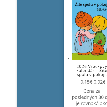
2026 Vreckov
kalendár – Žit
spolu v pokoji.
Pôvo
0.15
€
0.02
€
cena
Cena za
bola:
posledných 30 
0.15€.
je rovnaká ak