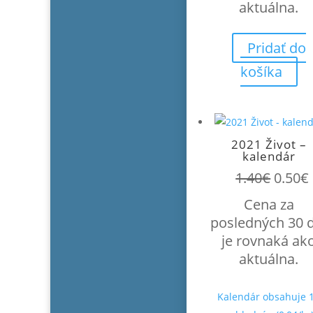
aktuálna.
Pridať do
košíka
2021 Život –
kalendár
Pôvo
1.40
€
0.50
€
cena
Cena za
bola:
posledných 30 
1.40€.
je rovnaká ak
aktuálna.
Kalendár obsahuje 