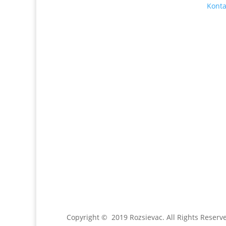
Tel. číslo: 0902-230-690
Konta
Email:
rozsievac.sk@gmail.com
Jónás Izsmán Keresztyén Magvető
Zs. Móricza 2168/4
936 01 Šahy
Copyright © 2019 Rozsievac
. All Rights Reserv