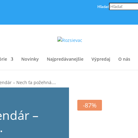
Hľadať
órie
Novinky
Najpredávanejšie
Výpredaj
O nás
lendár – Nech ťa požehná….
-87%
endár –
.