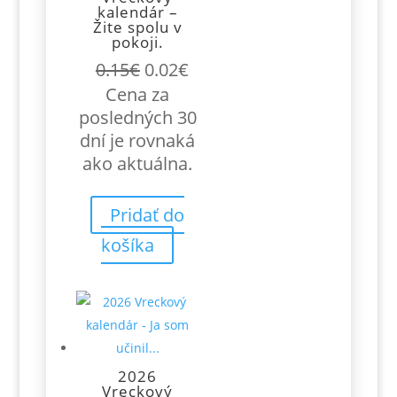
kalendár –
Žite spolu v
pokoji.
Pôvodná
Aktuálna
0.15
€
0.02
€
cena
cena
Cena za
bola:
je:
posledných 30
0.15€.
0.02€.
dní je rovnaká
ako aktuálna.
Pridať do
košíka
2026
Vreckový