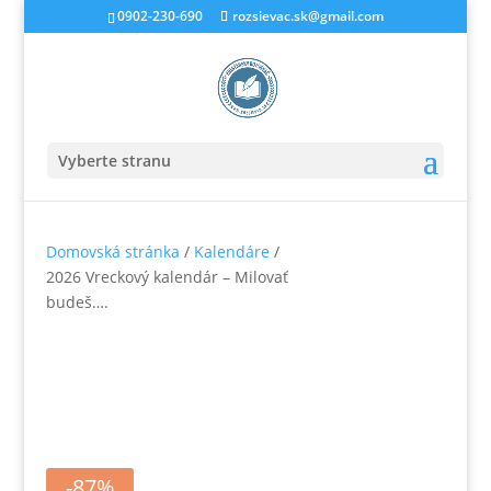
0902-230-690
rozsievac.sk@gmail.com
Vyberte stranu
Domovská stránka
/
Kalendáre
/
2026 Vreckový kalendár – Milovať
budeš….
-87%