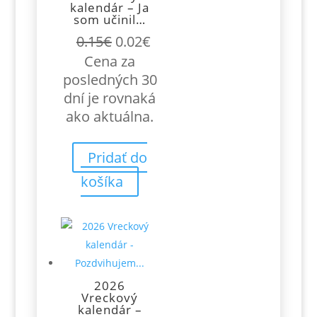
kalendár – Ja
som učinil…
Pôvodná
Aktuálna
0.15
€
0.02
€
cena
cena
Cena za
bola:
je:
posledných 30
0.15€.
0.02€.
dní je rovnaká
ako aktuálna.
Pridať do
košíka
2026
Vreckový
kalendár –