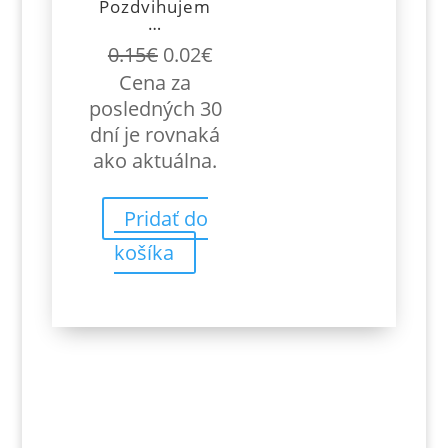
Pozdvihujem
…
Pôvodná
Aktuálna
0.15
€
0.02
€
cena
cena
Cena za
bola:
je:
posledných 30
0.15€.
0.02€.
dní je rovnaká
ako aktuálna.
Pridať do
košíka