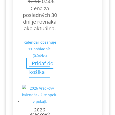
Pôvodná
Aktuálna
1.75
€
0.50
€
cena
cena
Cena za
bola:
je:
posledných 30
1.75€.
0.50€.
dní je rovnaká
ako aktuálna.
Kalendár obsahuje
11 pohladníc.
(0,04/ks)
Pridať do
košíka
2026
Vreckový