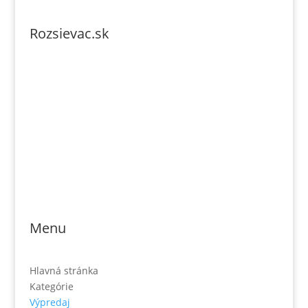
Rozsievac.sk
Tel. číslo: 0902-230-690
Email: rozsievac.sk@gmail.com
Jónás Izsmán Keresztyén Magvető
Zs. Móricza 2168/4
936 01 Šahy
Menu
Hlavná stránka
Kategórie
Výpredaj