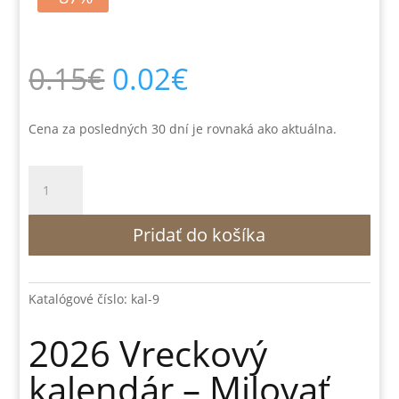
Pôvodná
Aktuálna
0.15
€
0.02
€
cena
cena
bola:
je:
0.15€.
0.02€.
Cena za posledných 30 dní je rovnaká ako aktuálna.
množstvo
2026
Vreckový
Pridať do košíka
kalendár
-
Milovať
budeš....
Katalógové číslo:
kal-9
2026 Vreckový
kalendár – Milovať