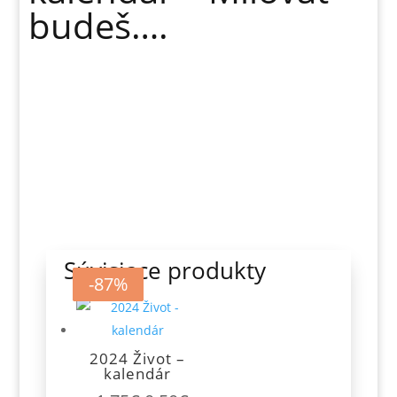
budeš….
Súvisiace produkty
-71%
-87%
-87%
-87%
2024 Život –
kalendár