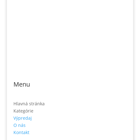
Tel. číslo: 0902-230-690
Email: rozsievac.sk@gmail.com
Jónás Izsmán Keresztyén Magvető
Zs. Móricza 2168/4
936 01 Šahy
Menu
Hlavná stránka
Kategórie
Výpredaj
O nás
Kontakt