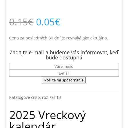
Pôvodná
Aktuálna
0.15
€
0.05
€
cena
cena
bola:
je:
0.15€.
0.05€.
Cena za posledných 30 dní je rovnaká ako aktuálna.
Zadajte e-mail a budeme vás informovať, keď
bude dostupná
Pošlite mi upozornenie
Katalógové číslo:
roz-kal-13
2025 Vreckový
kalendár