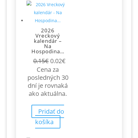
2026
Vreckový
kalendár –
Na
Hospodina…
Pôvodná
Aktuálna
0.15
€
0.02
€
cena
cena
Cena za
bola:
je:
posledných 30
0.15€.
0.02€.
dní je rovnaká
ako aktuálna.
Pridať do
košíka