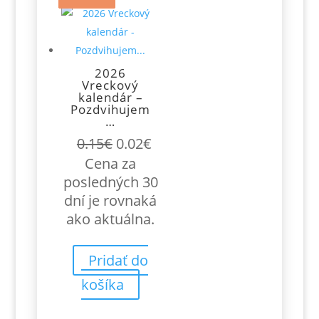
2026
Vreckový
kalendár –
Pozdvihujem
…
Pôvodná
Aktuálna
0.15
€
0.02
€
cena
cena
Cena za
bola:
je:
posledných 30
0.15€.
0.02€.
dní je rovnaká
ako aktuálna.
Pridať do
košíka