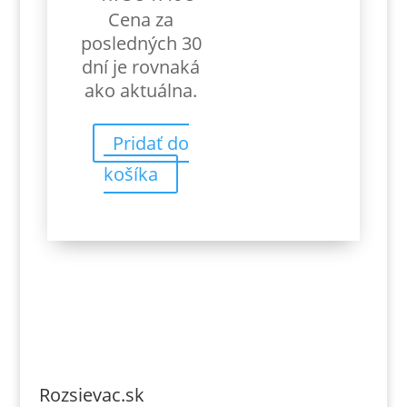
cena
cena
Cena za
bola:
je:
posledných 30
1.75€.
1.40€.
dní je rovnaká
ako aktuálna.
Pridať do
košíka
Rozsievac.sk