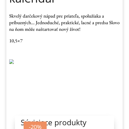
Skvelý darčekový nápad pre priateľa, spolužiaka a
príbuzných… Jednoduché, praktické, lacné a predsa Slovo
na ňom môže naštartovať nový život!
10,5×7
Súvisiace produkty
-87%
-87%
-20%
-20%