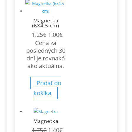
Magnetka
(6×4,5 cm)
Pôvodná
Aktuálna
1.25
€
1.00
€
cena
cena
Cena za
bola:
je:
posledných 30
1.25€.
1.00€.
dní je rovnaká
ako aktuálna.
Pridať do
košíka
Magnetka
Pôvodná
Aktuálna
1.75
€
1.40
€