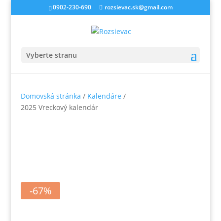
0902-230-690
rozsievac.sk@gmail.com
Vyberte stranu
Domovská stránka
/
Kalendáre
/
2025 Vreckový kalendár
-67%