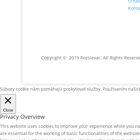
O ná
Konta
Jónás Izsmán Keresztyén
Magvető
Zs. Móricza 2168/4
936 01 Šahy
Copyright © 2019 Rozsievac
. All Rights Reserv
Súbory cookie nám pomáhajú poskytovať služby. Používaním našich
Close
Privacy Overview
This website uses cookies to improve your experience while you nav
are essential for the working of basic functionalities of the websi