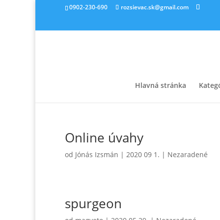
0902-230-690
rozsievac.sk@gmail.com
Hlavná stránka
Kateg
Online úvahy
od
Jónás Izsmán
|
2020 09 1.
|
Nezaradené
spurgeon