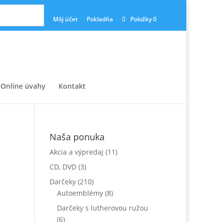
Môj účet
Pokladňa
Položky 0
Online úvahy
Kontakt
Naša ponuka
Akcia a výpredaj
(11)
CD, DVD
(3)
Darčeky
(210)
Autoemblémy
(8)
Darčeky s lutherovou ružou
(6)