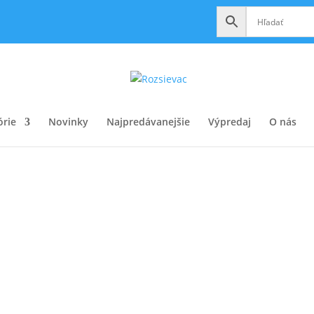
órie
Novinky
Najpredávanejšie
Výpredaj
O nás