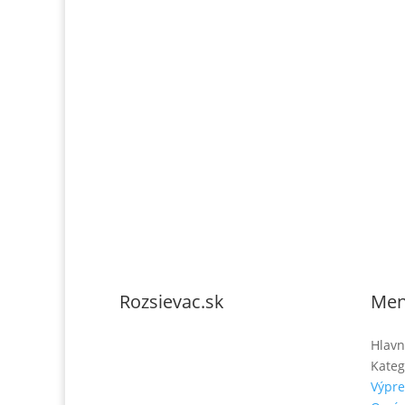
Rozsievac.sk
Me
Tel. číslo: 0902-230-690
Hlavn
Kateg
Email:
Výpre
rozsievac.sk@gmail.com