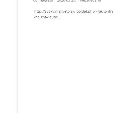
od
magveto
|
2020 05 29.
|
Nezaradené
http://sypky.magveto.sk/fooldal.php> [auto-ifr
<height=”auto”...