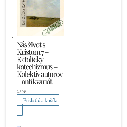
Nás život s
Kristom 7 –
Katolícky
katechizmus –
Kolektív autorov
– antikvariát
2.50
€
Pridať do košíka