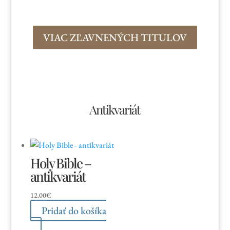
VIAC ZĽAVNENÝCH TITULOV
Antikvariát
Holy Bible –
antikvariát
12.00
€
Pridať do košíka