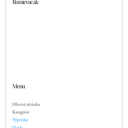
Rozsievac.sk
Tel. číslo: 0902-230-690
Email: rozsievac.sk@gmail.com
Jónás Izsmán Keresztyén Magvető
Zs. Móricza 2168/4
936 01 Šahy
Menu
Hlavná stránka
Kategórie
Výpredaj
O nás