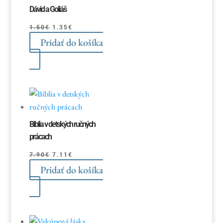
Dávid a Goliáš
Pôvodná
Aktuálna
1.50
€
1.35
€
Pridať do košíka
cena
cena
bola:
je:
1.50€.
1.35€.
Biblia v detských ručných
prácach
Pôvodná
Aktuálna
7.90
€
7.11
€
Pridať do košíka
cena
cena
bola:
je:
7.90€.
7.11€.