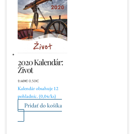
2020 Kalendár:
Život
Pôvodná
Aktuálna
1.40
€
0.50
€
Kalendár obsahuje 12
cena
cena
pohladníc. (0,04/ks)
bola:
je:
1.40€.
0.50€.
Pridať do košíka