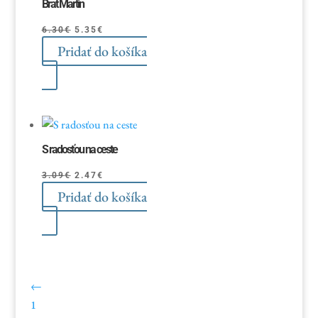
Brat Martin
Pôvodná
Aktuálna
6.30
€
5.35
€
Pridať do košíka
cena
cena
bola:
je:
6.30€.
5.35€.
S radosťou na ceste
Pôvodná
Aktuálna
3.09
€
2.47
€
Pridať do košíka
cena
cena
bola:
je:
3.09€.
2.47€.
←
1