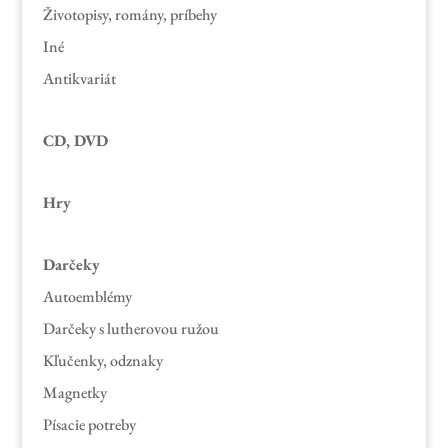
Životopisy, romány, príbehy
Iné
Antikvariát
CD, DVD
Hry
Darčeky
Autoemblémy
Darčeky s lutherovou ružou
Kľučenky, odznaky
Magnetky
Písacie potreby