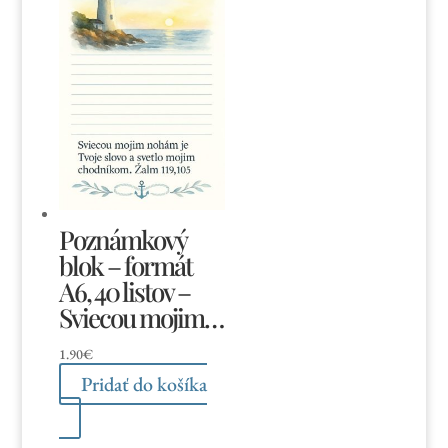
Poznámkový
blok – formát
A6, 40 listov –
Sviecou mojim…
1.90
€
Pridať do košíka