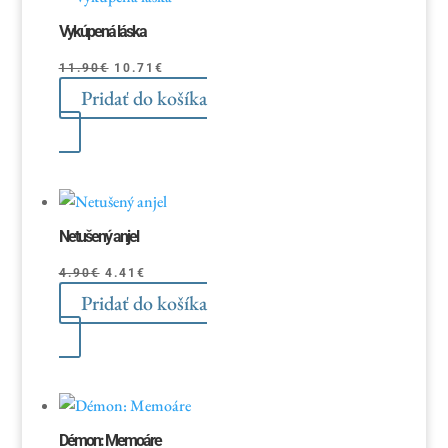
Vykúpená láska
Pôvodná
Aktuálna
11.90
€
10.71
€
Pridať do košíka
cena
cena
bola:
je:
11.90€.
10.71€.
Netušený anjel
Pôvodná
Aktuálna
4.90
€
4.41
€
Pridať do košíka
cena
cena
bola:
je:
4.90€.
4.41€.
Démon: Memoáre