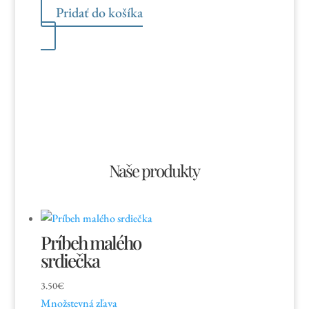
cena
cena
Pridať do košíka
bola:
je:
1.50€.
0.40€.
Naše produkty
Príbeh malého
srdiečka
3.50
€
Množstevná zľava