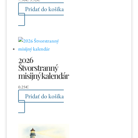
cena
cena
Pridať do košíka
bola:
je:
7.90€.
5.92€.
2026
Štvorstranný
misijný kalendár
0.25
€
Pridať do košíka