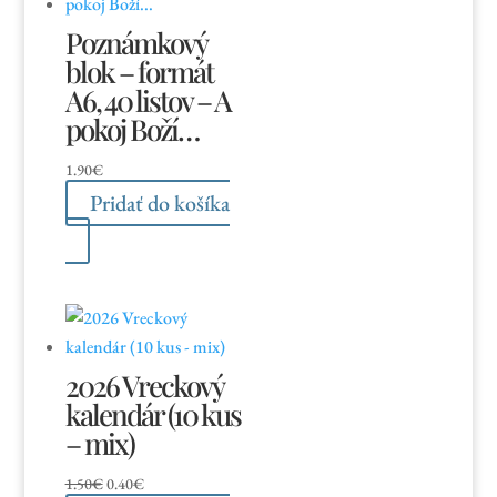
Poznámkový
blok – formát
A6, 40 listov – A
pokoj Boží…
1.90
€
Pridať do košíka
2026 Vreckový
kalendár (10 kus
– mix)
Pôvodná
Aktuálna
1.50
€
0.40
€