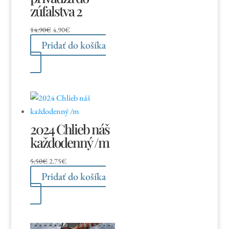
zúfalstva 2
Pôvodná
Aktuálna
14.90
€
4.90
€
cena
cena
Pridať do košíka
bola:
je:
14.90€.
4.90€.
2024 Chlieb náš
každodenný /m
Pôvodná
Aktuálna
5.50
€
2.75
€
cena
cena
Pridať do košíka
bola:
je:
5.50€.
2.75€.