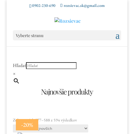
0902-230-690
rozsievac.sk@gmail.com
Vyberte stranu
Hľadať
×
Najnovšie produkty
Zoradené
Zobrazených 577–588 z 594 výsledkov
-10%
-5%
-10%
-10%
-10%
-10%
-10%
-10%
-20%
-15%
-15%
-20%
podľa