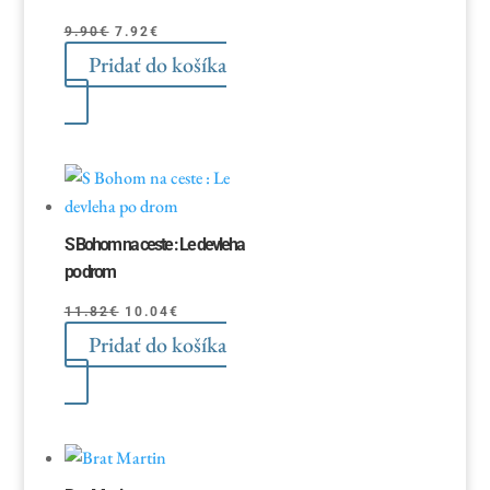
Pôvodná
Aktuálna
9.90
€
7.92
€
Pridať do košíka
cena
cena
bola:
je:
9.90€.
7.92€.
S Bohom na ceste : Le devleha
po drom
Pôvodná
Aktuálna
11.82
€
10.04
€
Pridať do košíka
cena
cena
bola:
je:
11.82€.
10.04€.