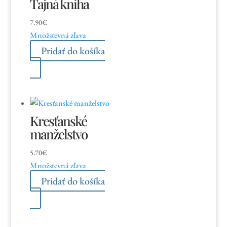
Tajná kniha
7.90
€
Množstevná zľava
Pridať do košíka
Kresťanské
manželstvo
5.70
€
Množstevná zľava
Pridať do košíka