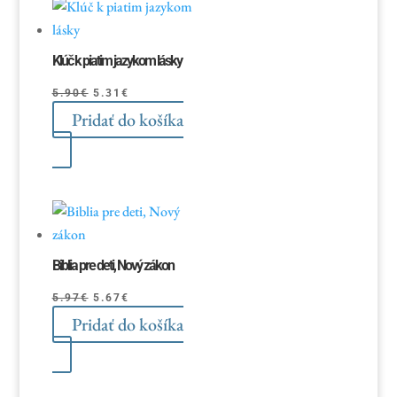
najnovších
Klúč k piatim jazykom lásky
Pôvodná
Aktuálna
5.90
€
5.31
€
Pridať do košíka
cena
cena
bola:
je:
5.90€.
5.31€.
Biblia pre deti, Nový zákon
Pôvodná
Aktuálna
5.97
€
5.67
€
Pridať do košíka
cena
cena
bola:
je:
5.97€.
5.67€.