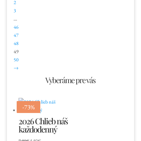
2
3
…
46
47
48
49
50
→
Vyberáme pre vás
-25%
-73%
2026 Chlieb náš
každodenný
Pôvodná
Aktuálna
7.90
€
5.92
€