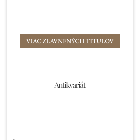
VIAC ZĽAVNENÝCH TITULOV
Antikvariát