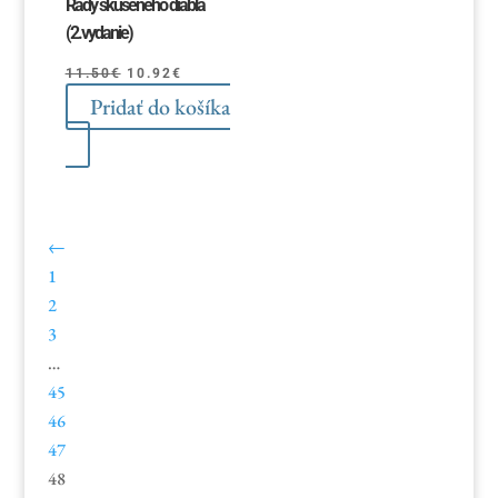
Rady skúseného diabla
(2.vydanie)
Pôvodná
Aktuálna
11.50
€
10.92
€
Pridať do košíka
cena
cena
bola:
je:
11.50€.
10.92€.
←
1
2
3
…
45
46
47
48