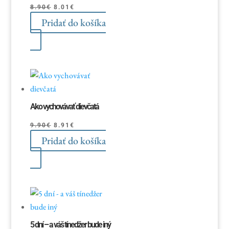
Pôvodná
Aktuálna
8.90
€
8.01
€
Pridať do košíka
cena
cena
bola:
je:
8.90€.
8.01€.
Ako vychovávať dievčatá
Pôvodná
Aktuálna
9.90
€
8.91
€
Pridať do košíka
cena
cena
bola:
je:
9.90€.
8.91€.
5 dní – a váš tínedžer bude iný