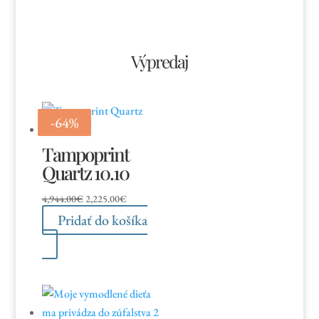
Výpredaj
-55%
-67%
-50%
-64%
Tampoprint
Quartz 10.10
Pôvodná
Aktuálna
4,944.00
€
2,225.00
€
cena
cena
Pridať do košíka
bola:
je:
4,944.00€.
2,225.00€.