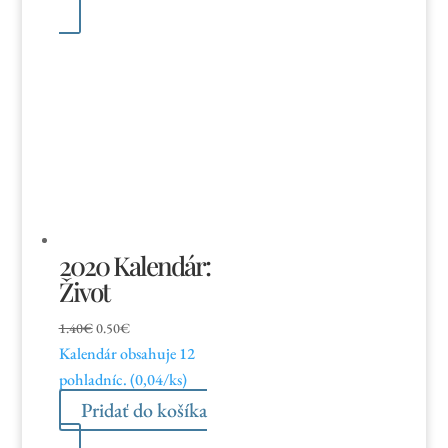
bola:
je:
5.50€.
2.75€.
2020 Kalendár:
Život
Pôvodná
Aktuálna
1.40
€
0.50
€
Kalendár obsahuje 12
cena
cena
pohladníc. (0,04/ks)
bola:
je:
1.40€.
0.50€.
Pridať do košíka