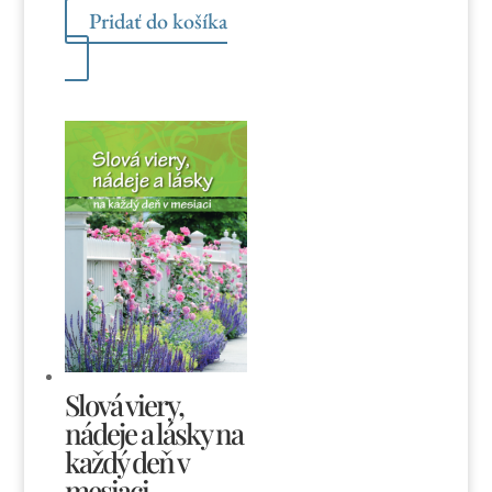
Pridať do košíka
Slová viery,
nádeje a lásky na
každý deň v
mesiaci