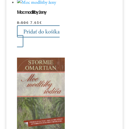
najnovších
Moc modlitby ženy
Pôvodná
Aktuálna
8.50
€
7.65
€
Pridať do košíka
cena
cena
bola:
je:
8.50€.
7.65€.