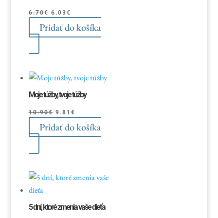
Pôvodná
Aktuálna
6.70
€
6.03
€
Pridať do košíka
cena
cena
bola:
je:
6.70€.
6.03€.
Moje túžby, tvoje túžby
Pôvodná
Aktuálna
10.90
€
9.81
€
Pridať do košíka
cena
cena
bola:
je:
10.90€.
9.81€.
5 dní, ktoré zmenia vaše dieťa