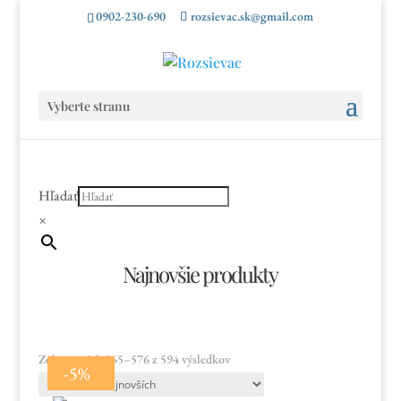
0902-230-690
rozsievac.sk@gmail.com
Vyberte stranu
Hľadať
×
Najnovšie produkty
Zoradené
Zobrazených 565–576 z 594 výsledkov
-10%
-10%
-10%
-10%
-10%
-10%
-10%
-10%
-10%
-5%
podľa