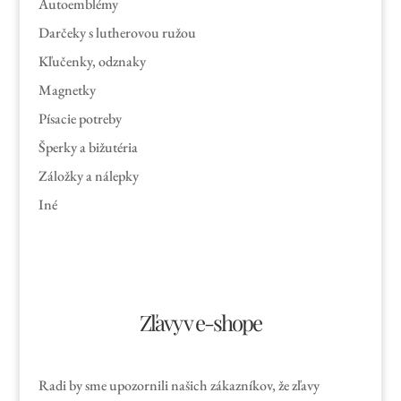
Autoemblémy
Darčeky s lutherovou ružou
Kľučenky, odznaky
Magnetky
Písacie potreby
Šperky a bižutéria
Záložky a nálepky
Iné
Zľavy v e-shope
Radi by sme upozornili našich zákazníkov, že zľavy