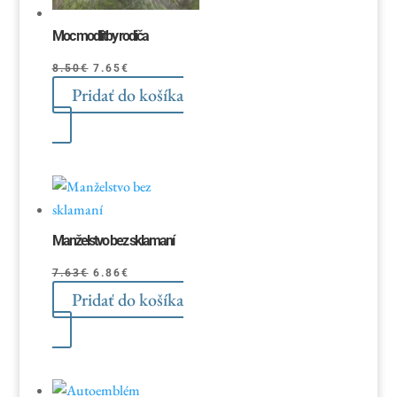
Moc modlitby rodiča
Pôvodná
Aktuálna
8.50
€
7.65
€
Pridať do košíka
cena
cena
bola:
je:
8.50€.
7.65€.
Manželstvo bez sklamaní
Pôvodná
Aktuálna
7.63
€
6.86
€
Pridať do košíka
cena
cena
bola:
je:
7.63€.
6.86€.