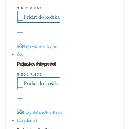
Pôvodná
Aktuálna
9.50
€
8.55
€
Pridať do košíka
cena
cena
bola:
je:
9.50€.
8.55€.
Päť jazykov lásky pre deti
Pôvodná
Aktuálna
8.30
€
7.47
€
Pridať do košíka
cena
cena
bola:
je:
8.30€.
7.47€.