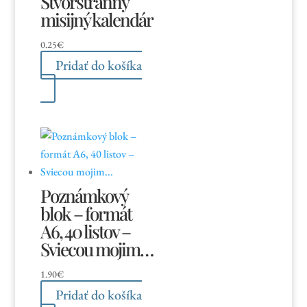
Štvorstranný
misijný kalendár
0.25
€
Pridať do košíka
Poznámkový
blok – formát
A6, 40 listov –
Sviecou mojim…
1.90
€
Pridať do košíka