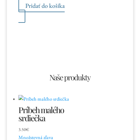
cena
cena
Pridať do košíka
bola:
je:
1.50€.
0.40€.
Naše produkty
Príbeh malého
srdiečka
3.50
€
Množstevná zľava