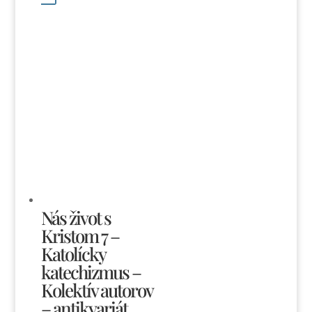
Nás život s
Kristom 7 –
Katolícky
katechizmus –
Kolektív autorov
– antikvariát