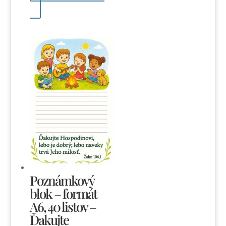
Poznámkový
blok – formát
A6, 40 listov –
Ďakujte