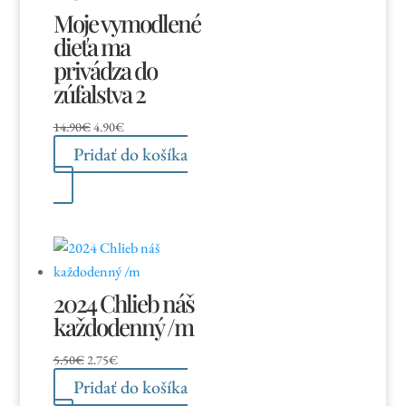
Moje vymodlené
dieťa ma
privádza do
zúfalstva 2
Pôvodná
Aktuálna
14.90
€
4.90
€
cena
cena
Pridať do košíka
bola:
je:
14.90€.
4.90€.
2024 Chlieb náš
každodenný /m
Pôvodná
Aktuálna
5.50
€
2.75
€
cena
cena
Pridať do košíka